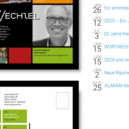
JAN
Ein schöne
26
JAN
2025 – Ein 
12
JUL
20 Jahre fre
3
JAN
WORTWECHSEL
15
JAN
2024 und w
15
JAN
Neue Räume
2
AUG
KLARAM Atel
25