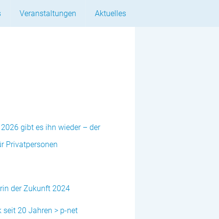
s
Veranstaltungen
Aktuelles
hie
Events
enz
Seminare
nnen
 2026 gibt es ihn wieder – der
ür Privatpersonen
in der Zukunft 2024
 seit 20 Jahren > p-net